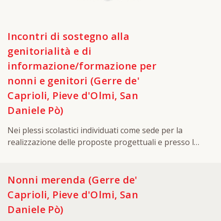
Incontri di sostegno alla
genitorialità e di
informazione/formazione per
nonni e genitori (Gerre de'
Caprioli, Pieve d'Olmi, San
Daniele Pò)
Nei plessi scolastici individuati come sede per la
realizzazione delle proposte progettuali e presso la
sede AUSER di Cremona è stato organizzato un ciclo
di incontri finalizzati a coinvolgere in modo
interattivo nonni e genitori su tematiche legate
Nonni merenda (Gerre de'
al'educazione dei figli e e alle relazioni genitori-figli,
Caprioli, Pieve d'Olmi, San
al ruolo e alle competenze genitoriali. Il ciclo di
Daniele Pò)
incontri si è interrotto con l'inizio dell'emergenza