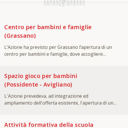
Centro per bambini e famiglie
(Grassano)
L’Azione ha previsto per Grassano l’apertura di un
centro per bambini e famiglie, dove accogliere
contemporaneamente i bambini e i loro genitori,
prevedendo, per entrambi, attività dedicate e
momenti di incontro, con il coordinamento e
Spazio gioco per bambini
l’affiancamento dei nonni volontari AUSER e di una
(Possidente - Avigliano)
figura professionale esperta. Nella fase di
progettazione e nel periodo di svolgimento del
L'Azione prevedeva, ad integrazione ed
progetto sono stati svolti incontri con l’Istituto
ampliamento dell'offerta esistente, l'apertura di uno
Comprensivo Ilvento, l’amministrazione comunale e
spazio ludico-ricreativo per bambini 2-6 anni,
le famiglie per la presentazione delle attività e per
articolato in laboratori specifici per fascia di età,
condividerne le finalità; sono stati, inoltre, individuati
aperto alla partecipazione dei genitori e finalizzato
Attività formativa della scuola