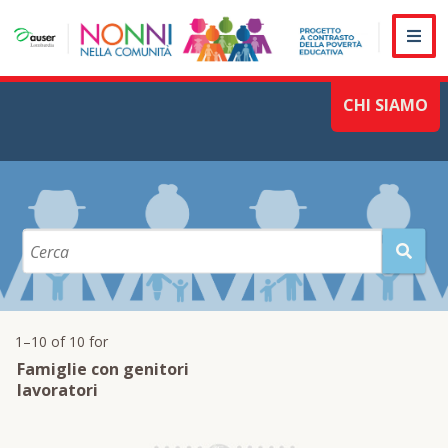
HOME
PROGETTO NONNI
CHI SIAMO
POVERTA' EDUCATIVA
NONNI COME RISORSA
OBIETTIVI E ATTIVITA'
FORMAZIONE
DOCUMENTAZIONE/MONITORAGGIO
VALUTAZIONE
AZIONI
Azione Basilicata
Azione Lombardia
Azione Toscana
Azione Umbria
TERRITORI
Basilicata
Lombardia
Toscana
Umbria
PARTENARIATO
1–10 of 10
for
Famiglie con genitori
lavoratori