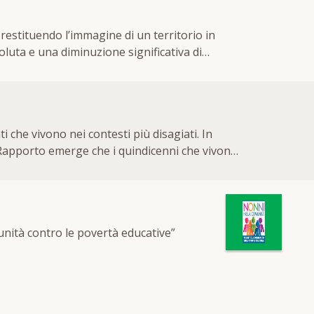
 restituendo l’immagine di un territorio in
 che vivono nei contesti più disagiati. In
al Rapporto emerge che i quindicenni che vivono
 matematica che in lettura rispetto ai loro
esilienti”, ragazzi e ragazze che raggiungono
agazzi ad emanciparsi dalle situazioni di
à extracurriculari (+127%), dotata di
nità contro le povertà educative”
l'editore]