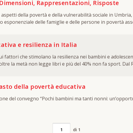
 Dimensioni, Rappresentazioni, Risposte
 aspetti della povertà e della vulnerabilità sociale in Umbria,
iva e resilienza in Italia
ui fattori che stimolano la resilienza nei bambini e adolescenti
, oltre la metà non legge libri e più del 40% non fa sport. D
babilità di non superare il livello minimo di competenze sia in
ntro 5%). Tuttavia, tra questi minori, spicca una quota di “r
glie in gravi condizioni di disagio. I fattori che aiutano i r
asto della povertà educativa
 asilo nido (+39% di probabilità), una scuola ricca di attivit
ione del convegno “Pochi bambini ma tanti nonni: un’opportu
lazioni positive tra insegnanti e studenti (+100%). [Testo del
di 1