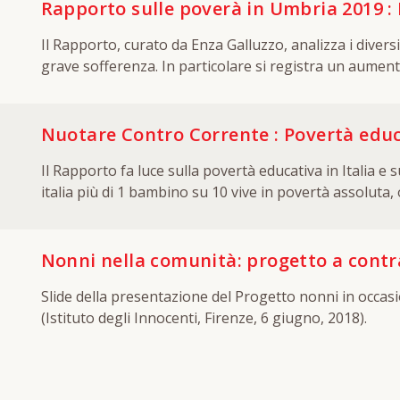
Rapporto sulle poverà in Umbria 2019 :
Il Rapporto, curato da Enza Galluzzo, analizza i diversi
grave sofferenza. In particolare si registra un aumento esponenziale delle famiglie e delle persone in povertà assoluta e una diminuzione significativa di
popolazione residente.
Nuotare Contro Corrente : Povertà educat
Il Rapporto fa luce sulla povertà educativa in Italia e s
italia più di 1 bambino su 10 vive in povertà assoluta
in famiglie disagiate hanno quasi 5 volte in più la pro
coetanei che vivono in famiglie più benestanti (24% co
ottimi livelli di apprendimento anche provenendo da fami
Nonni nella comunità: progetto a contr
disagio sociale ed economico sono l’aver frequentato un
Slide della presentazione del Progetto nonni in occas
infrastrutture adeguate (+167%) o caratterizzata da re
(Istituto degli Innocenti, Firenze, 6 giugno, 2018).