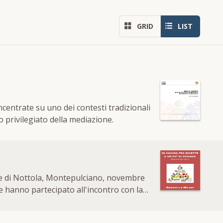
GRID
LIST
dei contesti tradizionali
o privilegiato della mediazione.
ale di Nottola, Montepulciano, novembre
he hanno partecipato all'incontro con la
lativa all'alimentazione (dei bambini, ma