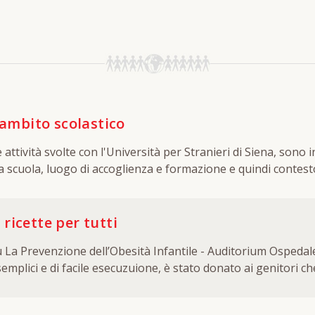
 ambito scolastico
à svolte con l'Università per Stranieri di Siena, sono incentrate su uno 
 la scuola, luogo di accoglienza e formazione e quindi contest
 ricette per tutti
i su La Prevenzione dell’Obesità Infantile - Auditorium Osped
emplici e di facile esecuzuione, è stato donato ai genitori c
ti a Siena. Fra le tematiche affrontate, c'era anche quella re